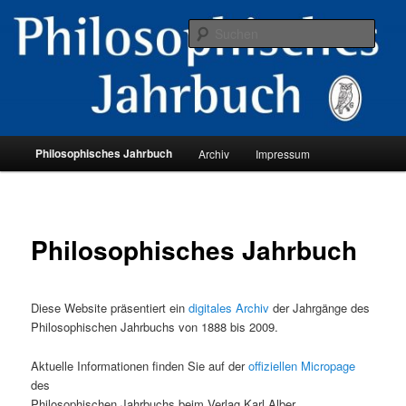
Zum
primären
Such
Inhalt
springen
Hauptmenü
Philosophisches Jahrbuch
Archiv
Impressum
Philosophisches Jahrbuch
Diese Website präsentiert ein
digitales Archiv
der Jahrgänge des
Philosophischen Jahrbuchs von 1888 bis 2009.
Aktuelle Informationen finden Sie auf der
offiziellen Micropage
des
Philosophischen Jahrbuchs beim Verlag Karl Alber.