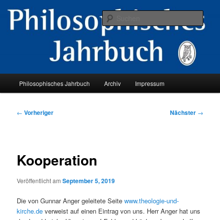
Zum
primären
Such
Inhalt
springen
Hauptmenü
Philosophisches Jahrbuch
Archiv
Impressum
Beitragsnavigation
←
Vorheriger
Nächster
→
Kooperation
Veröffentlicht am
September 5, 2019
Die von Gunnar Anger geleitete Seite
www.theologie-und-
kirche.de
verweist auf einen Eintrag von uns. Herr Anger hat uns